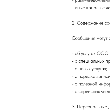
- push-уведомлени
- иные каналы свя
2. Содержание с
Сообщения могут 
- об услугах ООО
- о специальных п
- о новых услугах;
- о порядке запис
- о полезной инфо
- о сервисных уве
3. Персональные 