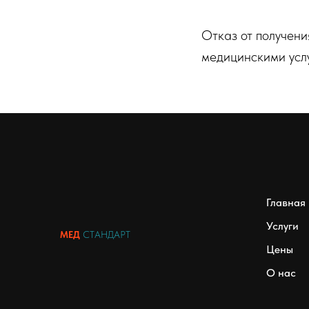
Отказ от получен
медицинскими усл
Главная
Услуги
МЕД
СТАНДАРТ
Цены
О нас